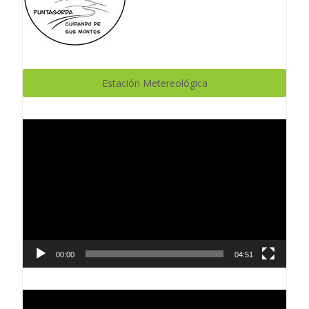
Estación Metereológica
Reproductor
de
vídeo
00:00
04:51
Reproductor