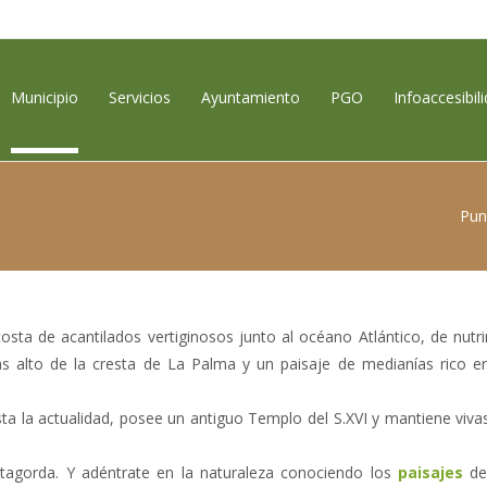
contenido
Municipio
Servicios
Ayuntamiento
PGO
Infoaccesibil
Pun
ta de acantilados vertiginosos junto al océano Atlántico, de nutri
ás alto de la cresta de La Palma y un paisaje de medianías rico e
sta la actualidad, posee un antiguo Templo del S.XVI y mantiene viva
tagorda. Y adéntrate en la naturaleza conociendo los
paisajes
de