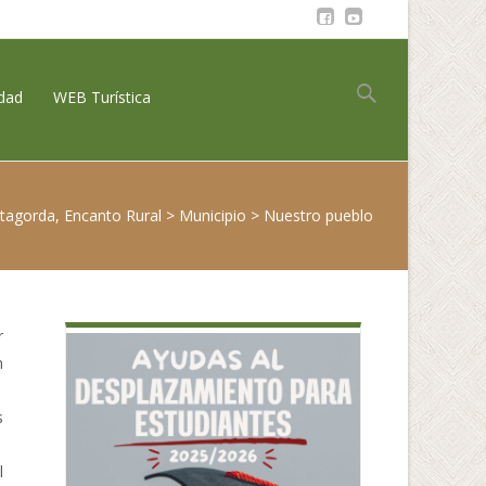
Buscar:
idad
WEB Turística
tagorda, Encanto Rural
>
Municipio
>
Nuestro pueblo
r
n
s
l