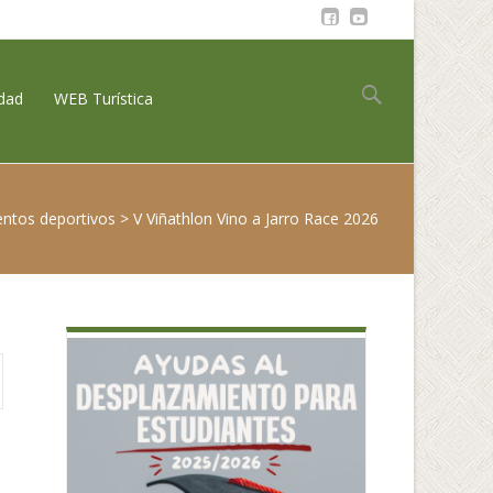
Buscar:
idad
WEB Turística
entos deportivos
>
V Viñathlon Vino a Jarro Race 2026