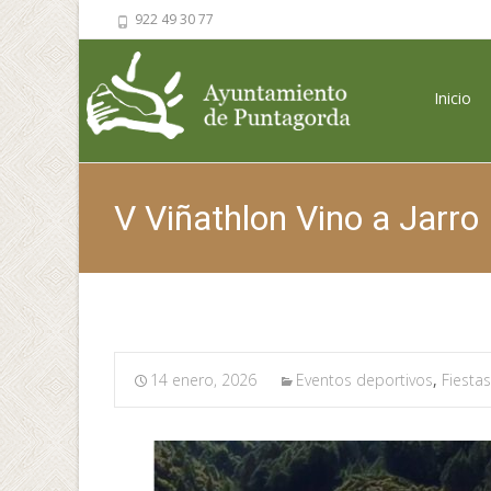
922 49 30 77
Saltar al 
Inicio
V Viñathlon Vino a Jarr
14 enero, 2026
Eventos deportivos
,
Fiestas