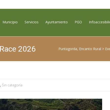
contenido
Municipio
Servicios
Ayuntamiento
PGO
Infoaccesibil
o Race 2026
Puntagorda, Encanto Rural
>
Ev
,
Sin categoría