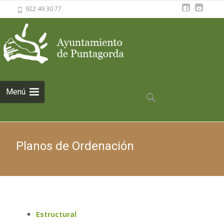
922 49 30 77
Saltar al
Menú
contenido
Buscar:
Planos de Ordenación
Estructural