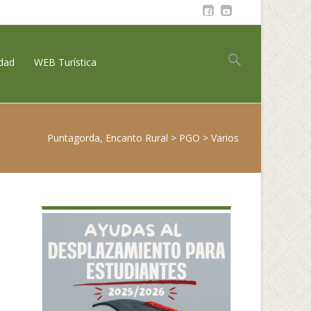
Buscar:
idad
WEB Turística
Puntagorda, Encanto Rural
>
PGO
>
Varios