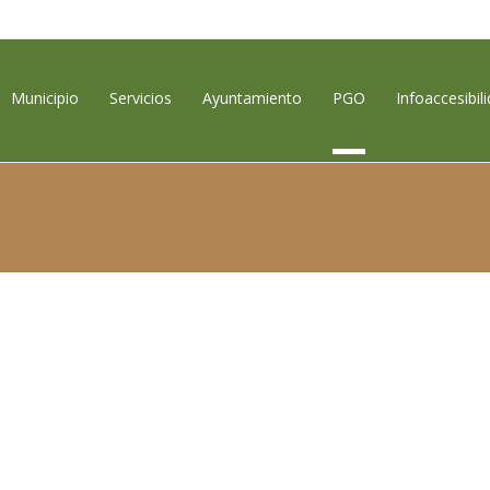
contenido
Municipio
Servicios
Ayuntamiento
PGO
Infoaccesibil