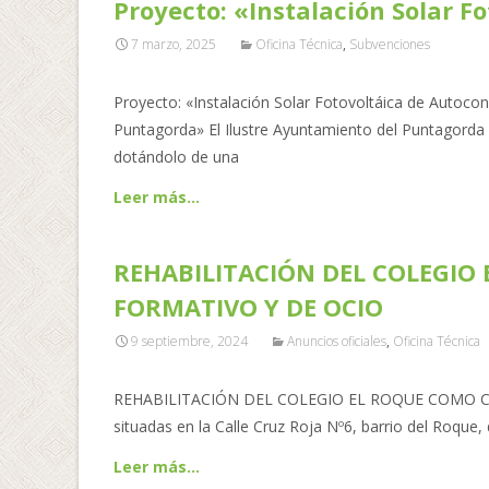
Proyecto: «Instalación Solar F
7 marzo, 2025
Oficina Técnica
,
Subvenciones
Proyecto: «Instalación Solar Fotovoltáica de Autoc
Puntagorda» El Ilustre Ayuntamiento del Puntagorda 
dotándolo de una
Leer más…
REHABILITACIÓN DEL COLEGIO
FORMATIVO Y DE OCIO
9 septiembre, 2024
Anuncios oficiales
,
Oficina Técnica
REHABILITACIÓN DEL COLEGIO EL ROQUE COMO CE
situadas en la Calle Cruz Roja Nº6, barrio del Roque,
Leer más…