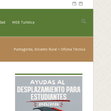
Buscar:
idad
WEB Turística
Puntagorda, Encanto Rural
>
Oficina Técnica