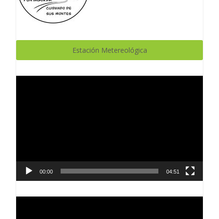
Estación Metereológica
Reproductor
de
vídeo
00:00
04:51
Reproductor
de