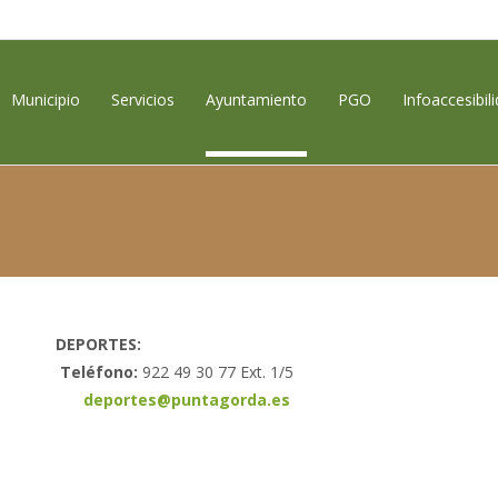
contenido
Municipio
Servicios
Ayuntamiento
PGO
Infoaccesibil
RTES:
fono:
922 49 30 77 Ext. 1/5
deportes@puntagorda.es