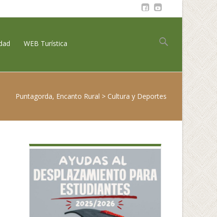
Buscar:
idad
WEB Turística
Puntagorda, Encanto Rural
>
Cultura y Deportes