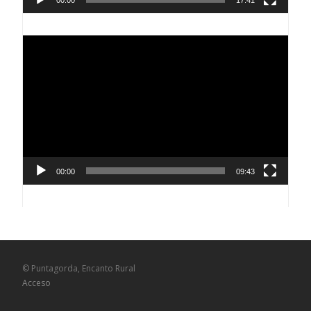
00:00
17:41
Reproductor
de
vídeo
00:00
09:43
© Puntagorda, Encanto Rural
Acceso