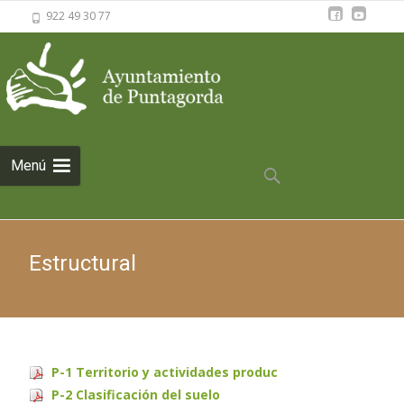
922 49 30 77
Saltar al
Menú
contenido
Buscar:
Estructural
P-1 Territorio y actividades produc
P-2 Clasificación del suelo