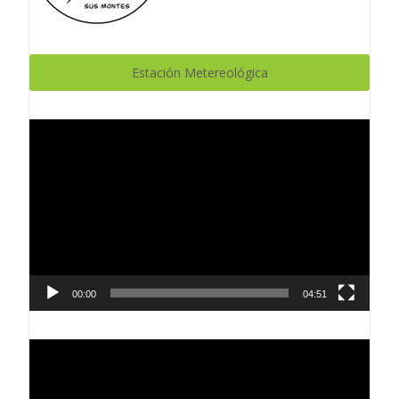
Estación Metereológica
Reproductor
de
vídeo
00:00
04:51
Reproductor
de
vídeo