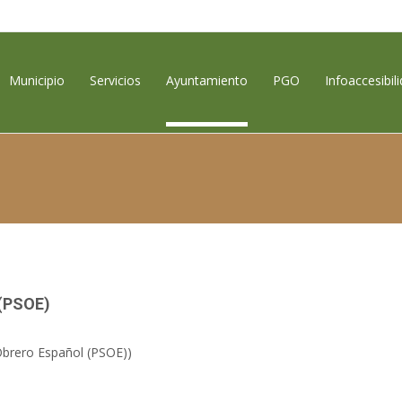
contenido
Municipio
Servicios
Ayuntamiento
PGO
Infoaccesibil
 (PSOE)
 Obrero Español (PSOE))