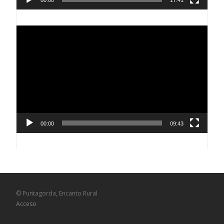
00:00
17:41
Reproductor
de
vídeo
00:00
09:43
© Puntagorda, Encanto Rural
Acceso