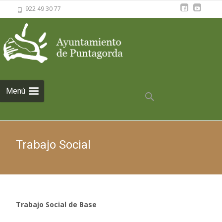
922 49 30 77
Saltar al
Menú
contenido
Buscar:
Trabajo Social
Trabajo Social de Base