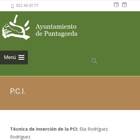
922 49 30 77
Saltar al
Menú
contenido
Buscar:
P.C.I.
Técnica de inserción de la PCI:
Elia Rodríguez
Rodríguez