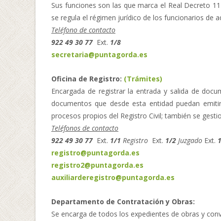
Sus funciones son las que marca el Real Decreto 117
se regula el régimen jurídico de los funcionarios de a
Teléfono de contacto
922 49 30 77
Ext.
1/8
secretaria@puntagorda.es
Oficina de Registro:
(Trámites)
Encargada de registrar la entrada y salida de docum
documentos que desde esta entidad puedan emitirs
procesos propios del Registro Civil; también se gesti
Teléfonos de contacto
922 49 30 77
Ext.
1/1
Registro
Ext.
1/2
Juzgado
Ext.
registro@puntagorda.es
registro2@puntagorda.es
auxiliarderegistro@puntagorda.es
Departamento de Contratación y Obras:
Se encarga de todos los expedientes de obras y con