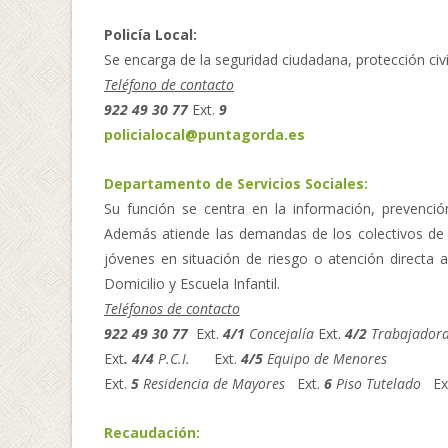
Policía Local:
Se encarga de la seguridad ciudadana, protección civil
Teléfono de contacto
922 49 30 77
Ext.
9
policialocal@puntagorda.es
Departamento de Servicios Sociales:
Su función se centra en la información, prevención
Además atiende las demandas de los colectivos de e
jóvenes en situación de riesgo o atención directa 
Domicilio y Escuela Infantil.
Teléfonos de contacto
922 49 30 77
Ext.
4/1
Concejalía
Ext.
4/2
Trabajadora
Ext
.
4/4
P.C.I.
Ext.
4/5
Equipo de Menores
Ext.
5
Residencia de Mayores
Ext.
6
Piso Tutelado
Ex
Recaudación: