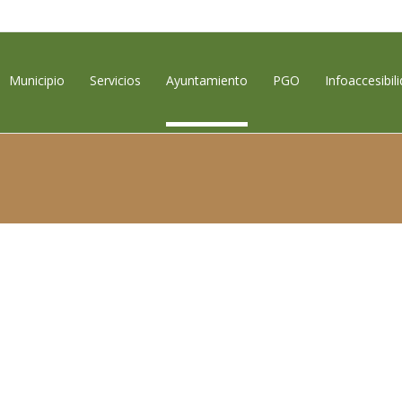
contenido
Municipio
Servicios
Ayuntamiento
PGO
Infoaccesibil