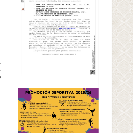
.
,
a