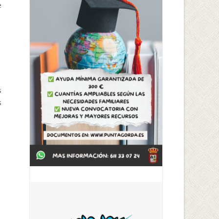
e
s
s