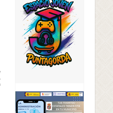
e
,
s