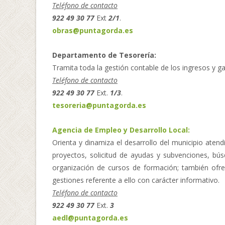
Teléfono de contacto
922 49 30 77
Ext
2/1
.
obras@puntagorda.es
Departamento de Tesorería:
Tramita toda la gestión contable de los ingresos y g
Teléfono de contacto
922 49 30 77
Ext.
1/3
.
tesoreria@puntagorda.es
Agencia de Empleo y Desarrollo Local:
Orienta y dinamiza el desarrollo del municipio aten
proyectos, solicitud de ayudas y subvenciones, bú
organización de cursos de formación; también ofr
gestiones referente a ello con carácter informativo.
Teléfono de contacto
922 49 30 77
Ext.
3
aedl@puntagorda.es