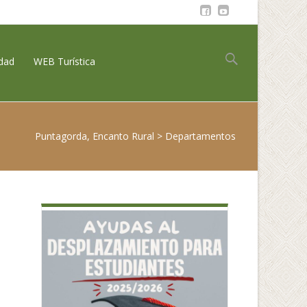
Buscar:
idad
WEB Turística
Puntagorda, Encanto Rural
>
Departamentos