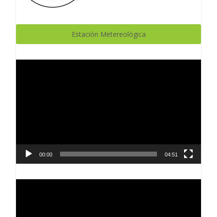
Estación Metereológica
Reproductor
de
vídeo
00:00
04:51
Reproductor
de
vídeo