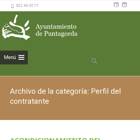
922 49 30 77
Saltar al
Menú
contenido
Buscar:
Archivo de la categoría: Perfil del
contratante