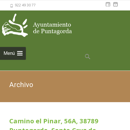
922 49 30 77
Saltar al
Menú
contenido
Buscar:
Archivo
Camino el Pinar, 56A, 38789