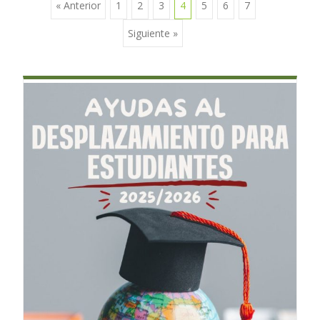
« Anterior
1
2
3
4
5
6
7
Ir a las entradas
Siguiente »