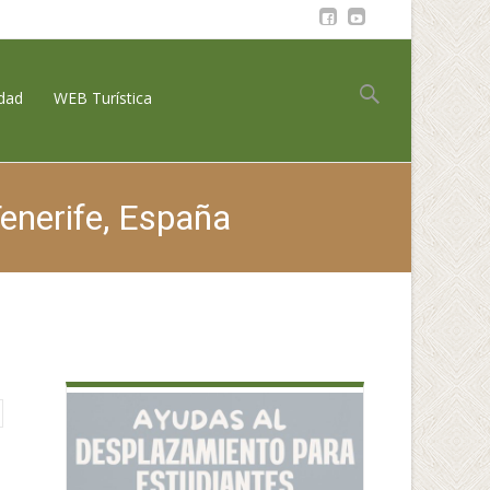
Buscar:
idad
WEB Turística
enerife, España
A, 38789 Puntagorda, Santa Cruz de Tenerife, España