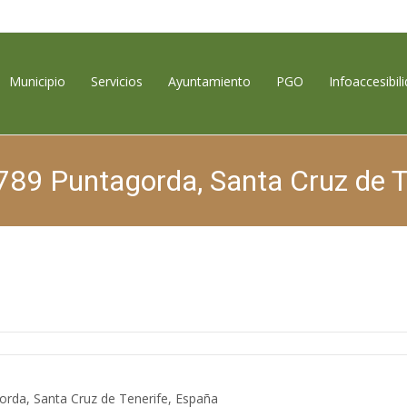
contenido
Municipio
Servicios
Ayuntamiento
PGO
Infoaccesibil
789 Puntagorda, Santa Cruz de T
Puntagorda, Encanto Rural
>
Locales
>
Camino el Pinar, 56
orda, Santa Cruz de Tenerife, España