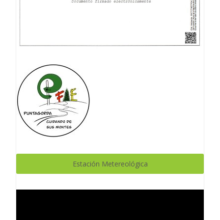
Estación Metereológica
Reproductor
de
vídeo