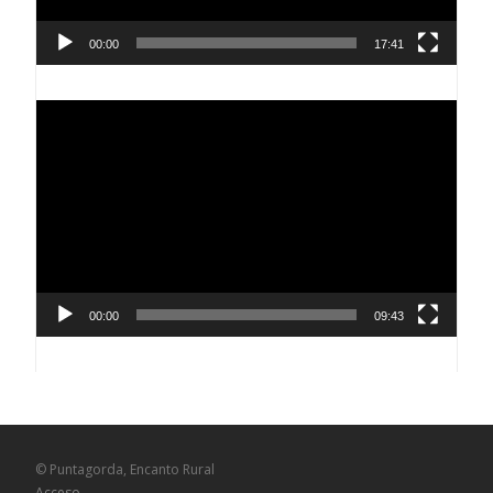
00:00
17:41
Reproductor
de
vídeo
00:00
09:43
© Puntagorda, Encanto Rural
Acceso