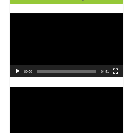
Reproductor
de
vídeo
00:00
04:51
Reproductor
de
vídeo