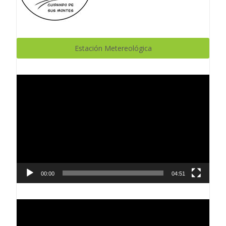
Estación Metereológica
Reproductor
de
vídeo
00:00
04:51
Reproductor
de