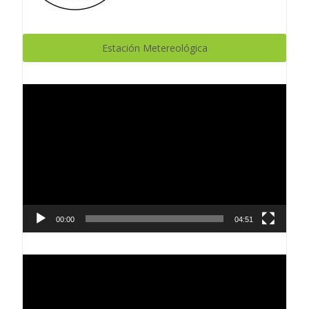
Estación Metereológica
Reproductor
de
vídeo
00:00
04:51
Reproductor
de
vídeo