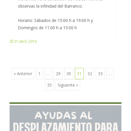
observas la infinidad del Barranco.
Horario: Sábados de 15:00 h a 19:00 h y
Domingos de 11:00 h a 15:00 h
27 abril, 2016
« Anterior
1
…
29
30
31
32
33
…
Ir a las entradas
35
Siguiente »