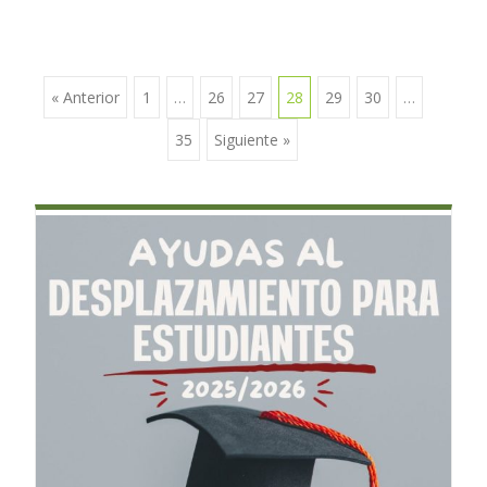
« Anterior
1
…
26
27
28
29
30
…
Ir a las entradas
35
Siguiente »