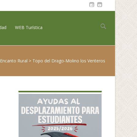
Buscar:
idad
WEB Turística
Encanto Rural
>
Topo del Drago-Molino los Venteros