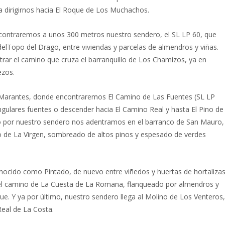
a dirigirnos hacia El Roque de Los Muchachos.
contraremos a unos 300 metros nuestro sendero, el SL LP 60, que
elTopo del Drago, entre viviendas y parcelas de almendros y viñas.
rar el camino que cruza el barranquillo de Los Chamizos, ya en
ezos.
s Marantes, donde encontraremos El Camino de Las Fuentes (SL LP
singulares fuentes o descender hacia El Camino Real y hasta El Pino de
o por nuestro sendero nos adentramos en el barranco de San Mauro,
 Pino de La Virgen, sombreado de altos pinos y espesado de verdes
onocido como Pintado, de nuevo entre viñedos y huertas de hortaliza
 el camino de La Cuesta de La Romana, flanqueado por almendros y
oque. Y ya por último, nuestro sendero llega al Molino de Los Venteros,
eal de La Costa.