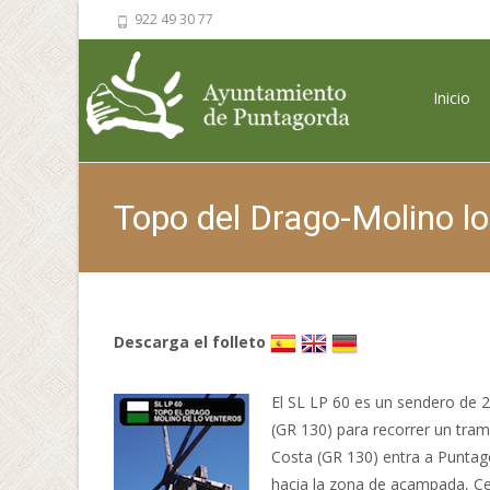
922 49 30 77
Saltar al 
Inicio
Topo del Drago-Molino l
Descarga el folleto
El SL LP 60 es un sendero de 
(GR 130) para recorrer un tra
Costa (GR 130) entra a Puntagor
hacia la zona de acampada, Ce