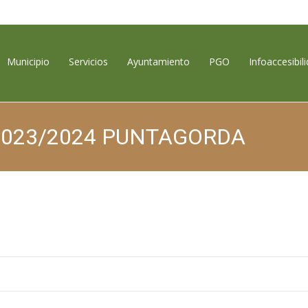
contenido
Municipio
Servicios
Ayuntamiento
PGO
Infoaccesibil
023/2024 PUNTAGORDA
Puntagorda, Encanto Rural
>
Fiest