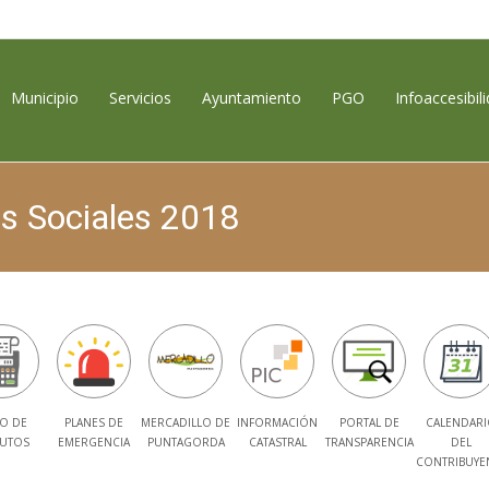
contenido
Municipio
Servicios
Ayuntamiento
PGO
Infoaccesibil
s Sociales 2018
O DE
PLANES DE
MERCADILLO DE
INFORMACIÓN
PORTAL DE
CALENDARI
BUTOS
EMERGENCIA
PUNTAGORDA
CATASTRAL
TRANSPARENCIA
DEL
CONTRIBUYE