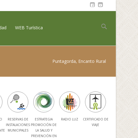
Buscar:
idad
WEB Turística
Puntagorda, Encanto Rural
O
RESERVAS DE
ESTRATEGIA
RADIO LUZ
CERTIFICADO DE
INSTALACIONES
PROMOCIÓN DE
VIAJE
NTE
MUNICIPALES
LA SALUD Y
PREVENCIÓN EN