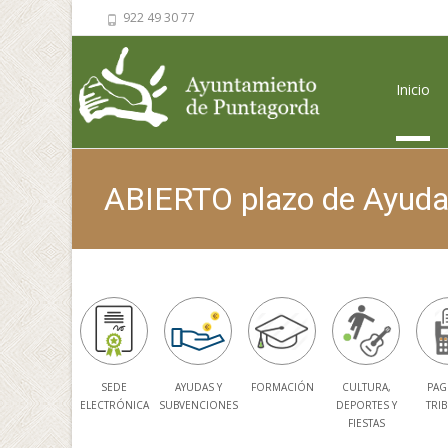
922 49 30 77
Saltar al 
Inicio
ABIERTO plazo de Ayuda
SEDE
AYUDAS Y
FORMACIÓN
CULTURA,
PAG
ELECTRÓNICA
SUBVENCIONES
DEPORTES Y
TRI
FIESTAS