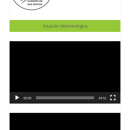
Estación Metereológica
Reproductor
de
vídeo
00:00
04:51
Reproductor
de