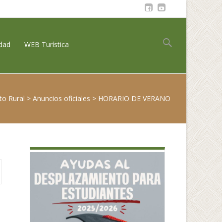
Buscar:
idad
WEB Turística
to Rural
>
Anuncios oficiales
>
HORARIO DE VERANO