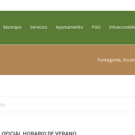
contenido
Municipio
Servicios
Ayuntamiento
PGO
Infoaccesibil
Puntagorda, Encan
ría
 OFICIAL HORARIO DE VERANO