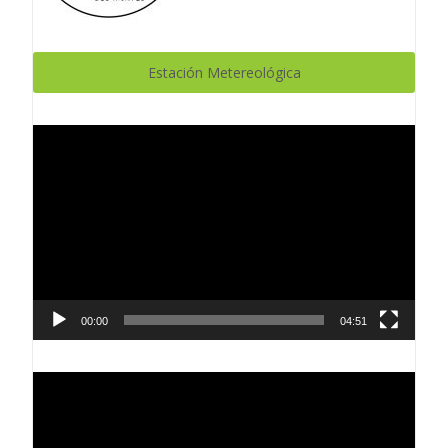
Estación Metereológica
Reproductor
de
vídeo
00:00
04:51
Reproductor
de
vídeo