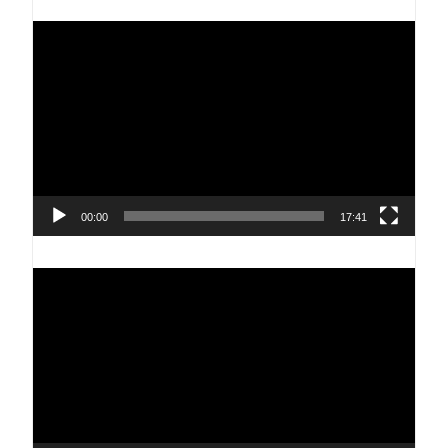
Reproductor
de
vídeo
00:00
17:41
Reproductor
de
vídeo