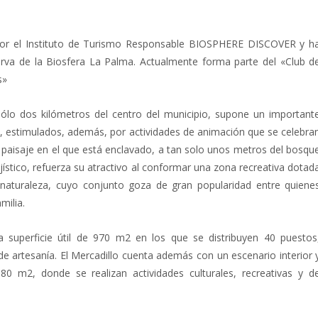
a por el Instituto de Turismo Responsable BIOSPHERE DISCOVER y h
erva de la Biosfera La Palma. Actualmente forma parte del «Club d
s»
sólo dos kilómetros del centro del municipio, supone un important
na, estimulados, además, por actividades de animación que se celebra
el paisaje en el que está enclavado, a tan solo unos metros del bosqu
jístico, refuerza su atractivo al conformar una zona recreativa dotad
 naturaleza, cuyo conjunto goza de gran popularidad entre quiene
milia.
a superficie útil de 970 m2 en los que se distribuyen 40 puestos
de artesanía. El Mercadillo cuenta además con un escenario interior 
80 m2, donde se realizan actividades culturales, recreativas y d