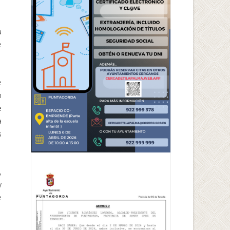
a
e
e
n
e
a
s
,
y
e