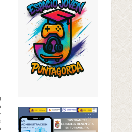
l
n
e
e
a