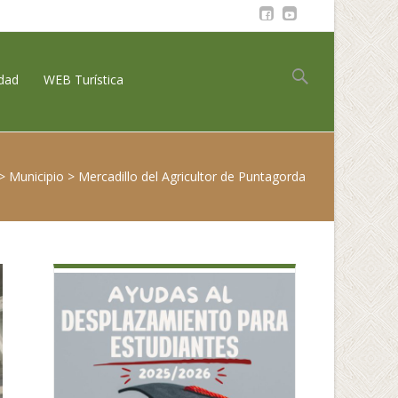
Buscar:
idad
WEB Turística
>
Municipio
>
Mercadillo del Agricultor de Puntagorda