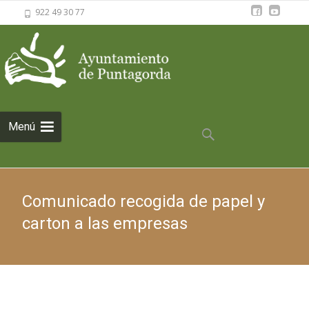
922 49 30 77
Saltar al
Menú
contenido
Buscar:
Comunicado recogida de papel y
carton a las empresas