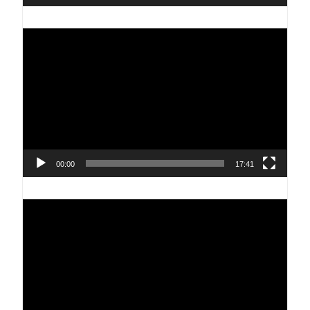
Reproductor
de
vídeo
00:00
17:41
Reproductor
de
vídeo