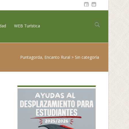
Buscar:
idad
WEB Turística
Puntagorda, Encanto Rural
>
Sin categoría