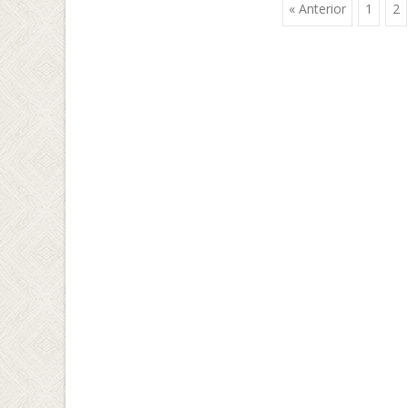
« Anterior
1
2
Ir a las entrada