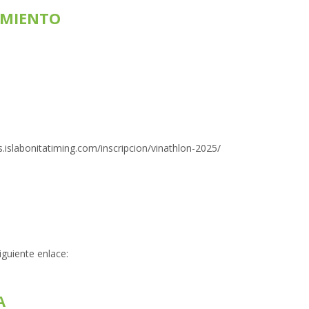
AMIENTO
nes.islabonitatiming.com/inscripcion/vinathlon-2025/
iguiente enlace:
A