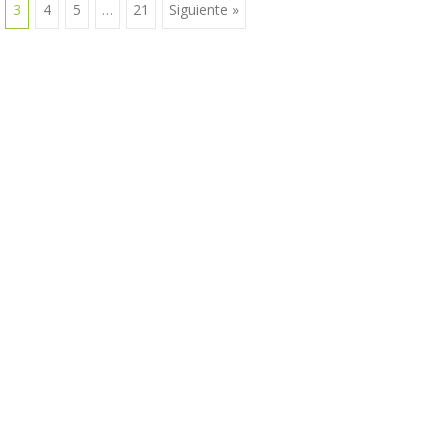
3
4
5
…
21
Siguiente »
s