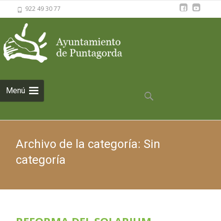
922 49 30 77
Saltar al
Menú
contenido
Buscar:
Archivo de la categoría: Sin
categoría