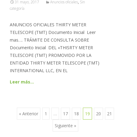
31 mayo, 2017
Anuncios oficiales
,
Sin
categoría
ANUNCIOS OFICIALES THIRTY METER
TELESCOPE (TMT) Documento Inicial Leer
mas…. TRÁMITE DE CONSULTA SOBRE
Documento Inicial DEL «THISRTY METER
TELESCOPE (TMT) PROMOVIDO POR LA
ENTIDAD THIRTY METER TELESCOPE (TMT)
INTERNATIONAL LLC, EN EL
Leer más…
« Anterior
1
…
17
18
19
20
21
Ir a las entradas
Siguiente »