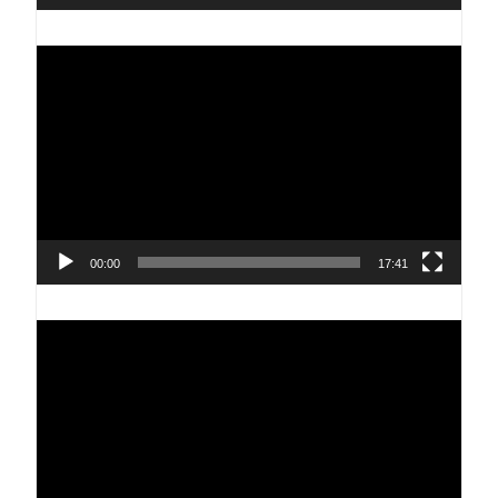
Reproductor
de
vídeo
00:00
17:41
Reproductor
de
vídeo