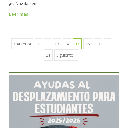
¡es Navidad en
Leer más…
« Anterior
1
…
13
14
15
16
17
…
Ir a las entradas
21
Siguiente »