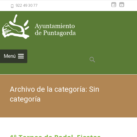
922 49 30 77
Saltar al
Menú
contenido
Buscar:
Archivo de la categoría: Sin
categoría