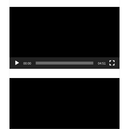
Reproductor
de
vídeo
00:00
04:51
Reproductor
de
vídeo