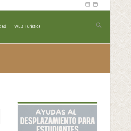
Buscar:
idad
WEB Turística
ría
>
Bando Municipal sobre consumo y uso del agua