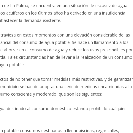
sla de La Palma, se encuentra en una situación de escasez de agua
los acuíferos en los últimos años ha derivado en una insuficiencia
 abastecer la demanda existente.
e atraviesa en estos momentos con una elevación considerable de las
tancial del consumo de agua potable. Se hace un llamamiento a los
e ahorrar en el consumo de agua y reducir los usos prescindibles por
da. Tales circunstancias han de llevar a la realización de un consumo
 agua potable.
fectos de no tener que tomar medidas más restrictivas, y de garantizar
l municipio se han de adoptar una serie de medidas encaminadas a la
nsumo consciente y moderado, que son las siguientes:
agua destinado al consumo doméstico estando prohibido cualquier
ua potable consumos destinados a llenar piscinas, regar calles,