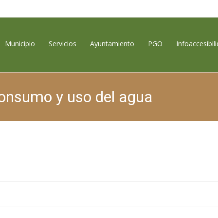
contenido
Municipio
Servicios
Ayuntamiento
PGO
Infoaccesibil
onsumo y uso del agua
Puntagorda, Encanto Rural
>
Sin catego