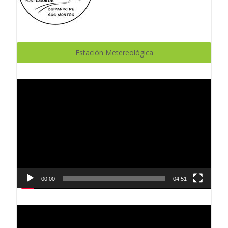
Estación Metereológica
Reproductor
de
vídeo
00:00
04:51
Reproductor
de