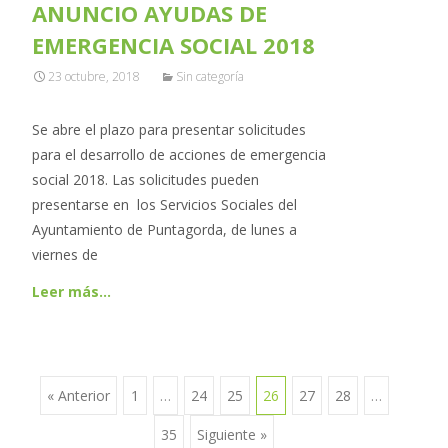
ANUNCIO AYUDAS DE
EMERGENCIA SOCIAL 2018
23 octubre, 2018
Sin categoría
Se abre el plazo para presentar solicitudes
para el desarrollo de acciones de emergencia
social 2018. Las solicitudes pueden
presentarse en los Servicios Sociales del
Ayuntamiento de Puntagorda, de lunes a
viernes de
Leer más…
« Anterior
1
…
24
25
26
27
28
…
Ir a las entradas
35
Siguiente »