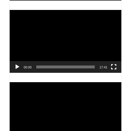
Reproductor
de
vídeo
00:00
17:41
Reproductor
de
vídeo