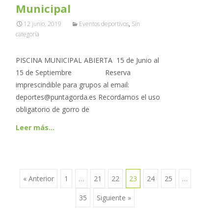
Municipal
12 junio, 2019
Eventos deportivos
,
Sin
categoría
PISCINA MUNICIPAL ABIERTA 15 de Junio al
15 de Septiembre Reserva
imprescindible para grupos al email:
deportes@puntagorda.es Recordamos el uso
obligatorio de gorro de
Leer más…
« Anterior
1
…
21
22
23
24
25
…
Ir a las entradas
35
Siguiente »