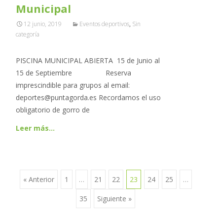
Municipal
12 junio, 2019
Eventos deportivos
,
Sin
categoría
PISCINA MUNICIPAL ABIERTA 15 de Junio al
15 de Septiembre Reserva
imprescindible para grupos al email:
deportes@puntagorda.es Recordamos el uso
obligatorio de gorro de
Leer más…
« Anterior
1
…
21
22
23
24
25
…
Ir a las entradas
35
Siguiente »