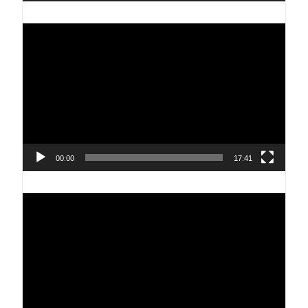
Reproductor
de
vídeo
00:00
17:41
Reproductor
de
vídeo