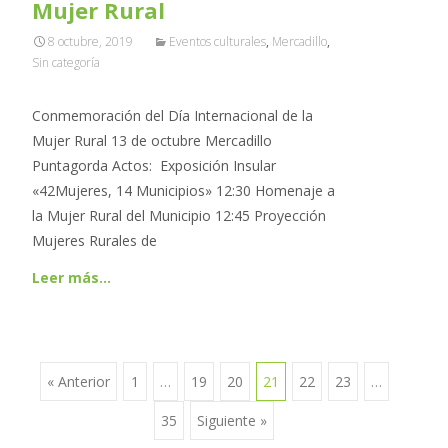
Mujer Rural
8 octubre, 2019
Eventos culturales
,
Mercadillo
,
Sin categoría
Conmemoración del Día Internacional de la
Mujer Rural 13 de octubre Mercadillo
Puntagorda Actos: Exposición Insular
«42Mujeres, 14 Municipios» 12:30 Homenaje a
la Mujer Rural del Municipio 12:45 Proyección
Mujeres Rurales de
Leer más…
« Anterior
1
…
19
20
21
22
23
…
Ir a las entradas
35
Siguiente »