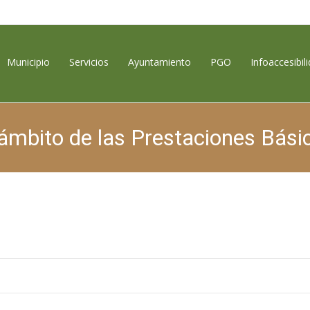
contenido
Municipio
Servicios
Ayuntamiento
PGO
Infoaccesibil
mbito de las Prestaciones Básica
tagorda, Encanto Rural
>
Sin categoría
>
ANUNCIO: Ayudas en el ámbit