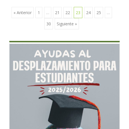
« Anterior
1
…
21
22
23
24
25
…
Ir a las entradas
30
Siguiente »