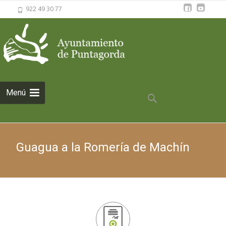
922 49 30 77
Saltar al
Menú
contenido
Buscar:
Guagua a la Romería de Machín