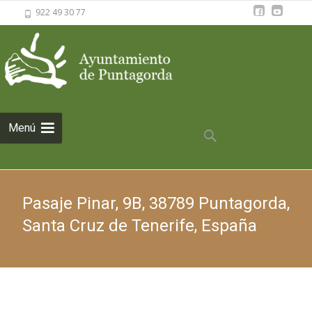
922 49 30 77
Saltar al
Menú
contenido
Buscar:
Pasaje Pinar, 9B, 38789 Puntagorda,
Santa Cruz de Tenerife, España