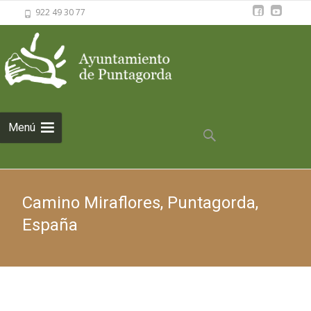
922 49 30 77
Saltar al
Menú
contenido
Buscar:
Camino Miraflores, Puntagorda,
España