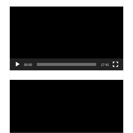
Reproductor
de
vídeo
00:00
17:41
Reproductor
de
vídeo