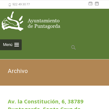
922 49 30 77
Saltar al
Menú
contenido
Buscar:
Archivo
Av. la Constitución, 6, 38789