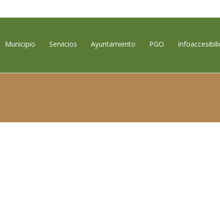
contenido
Municipio
Servicios
Ayuntamiento
PGO
Infoaccesibil