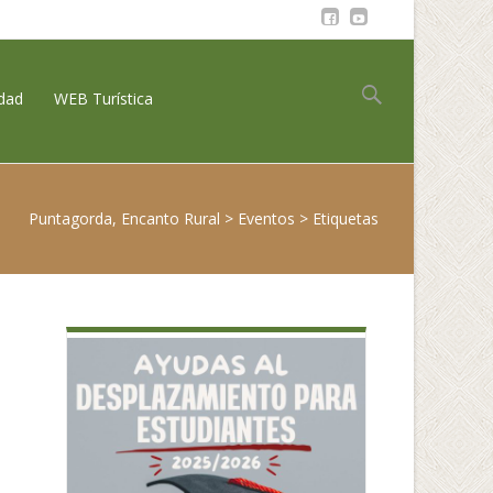
Buscar:
idad
WEB Turística
Puntagorda, Encanto Rural
>
Eventos
>
Etiquetas