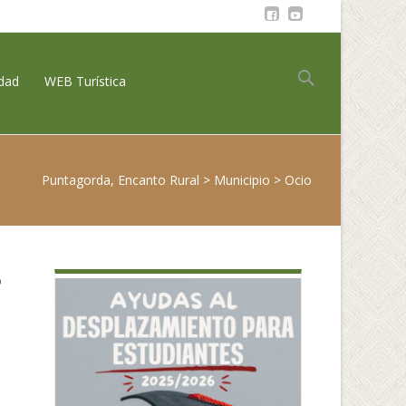
Buscar:
idad
WEB Turística
Puntagorda, Encanto Rural
>
Municipio
>
Ocio
o