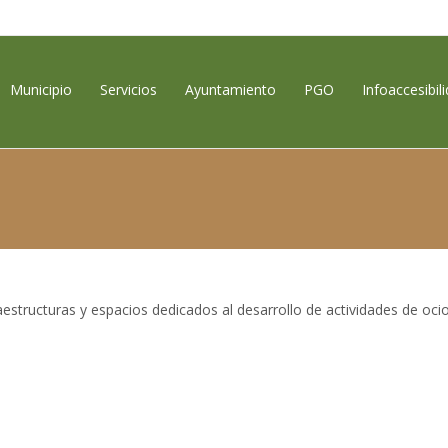
contenido
Municipio
Servicios
Ayuntamiento
PGO
Infoaccesibil
aestructuras y espacios dedicados al desarrollo de actividades de oci