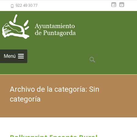
922 49 30 77
Saltar al
Menú
contenido
Buscar:
Archivo de la categoría: Sin
categoría