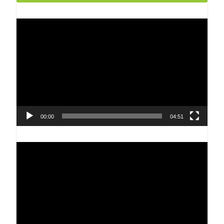
Reproductor
de
vídeo
00:00
04:51
Reproductor
de
vídeo