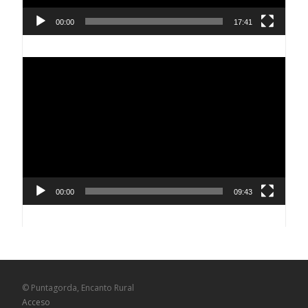
00:00
17:41
Reproductor
de
vídeo
00:00
09:43
© Puntagorda, Encanto Rural
Acceso