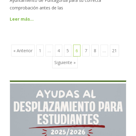
Ayuntamiento de Puntagorda para su correcta
comprobación antes de las
Leer más…
« Anterior
1
…
4
5
6
7
8
…
21
Ir a las entradas
Siguiente »