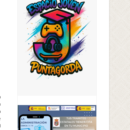
a
n
a
e
l