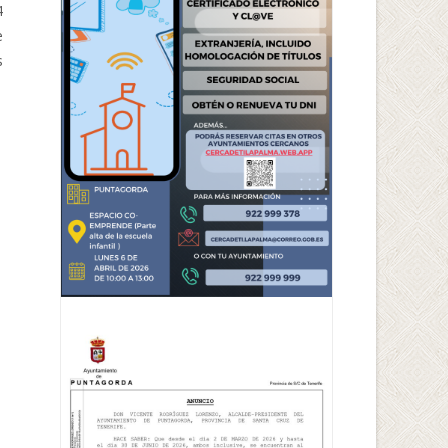
4
e
s