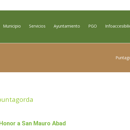
contenido
Municipio
Servicios
Ayuntamiento
PGO
Infoaccesibil
Puntago
puntagorda
n Honor a San Mauro Abad