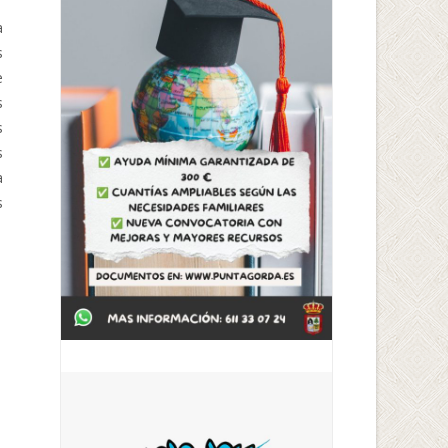
a
s
e
s
s
s
a
s