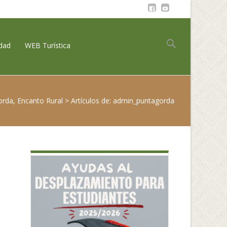
Buscar:
idad
WEB Turística
rda, Encanto Rural
>
Artículos de: admin_puntagorda