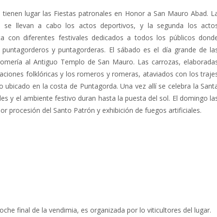
tienen lugar las Fiestas patronales en Honor a San Mauro Abad. L
se llevan a cabo los actos deportivos, y la segunda los acto
nta con diferentes festivales dedicados a todos los públicos dond
s puntagorderos y puntagorderas. El sábado es el día grande de la
l romería al Antiguo Templo de San Mauro. Las carrozas, elaborada
ciones folklóricas y los romeros y romeras, ataviados con los traje
o ubicado en la costa de Puntagorda. Una vez allí se celebra la Sant
s y el ambiente festivo duran hasta la puesta del sol. El domingo la
ior procesión del Santo Patrón y exhibición de fuegos artificiales.
a
he final de la vendimia, es organizada por lo viticultores del lugar.